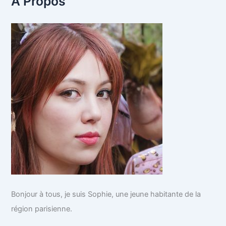
A Propos
e
r
c
h
e
r
:
Bonjour à tous, je suis Sophie, une jeune habitante de la
région parisienne.