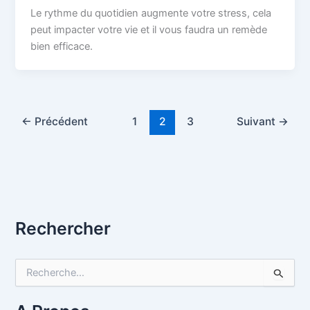
Le rythme du quotidien augmente votre stress, cela
peut impacter votre vie et il vous faudra un remède
bien efficace.
←
Précédent
1
2
3
Suivant
→
Rechercher
R
e
c
h