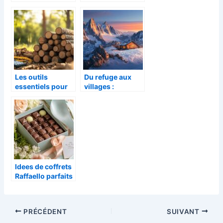
option de
avantages d’une
location de
communauté
voiture pour vos
passionnée
besoins ?
Les outils
Du refuge aux
essentiels pour
villages :
convertir une
l’histoire
corde de bois en
fascinante du
stere : guide
peuplement
pratique
montagnard
Idees de coffrets
Raffaello parfaits
pour la fete des
meres
PRÉCÉDENT
SUIVANT