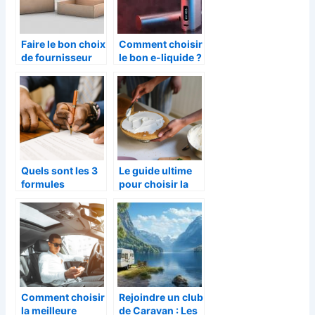
Faire le bon choix
Comment choisir
de fournisseur
le bon e-liquide ?
d’emballages
professionnels
Quels sont les 3
Le guide ultime
formules
pour choisir la
d’assurance auto
creme liquide
?
ideale pour vos
recettes
Comment choisir
Rejoindre un club
la meilleure
de Caravan : Les