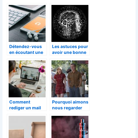
d’appareils de
bonne musique
nettoyage qui
pour une vie
facilitent le
sans stress et
quotidien
agréable
Détendez-vous
Les astuces pour
en écoutant une
avoir une bonne
bonne musique
memoire
pour une vie
sans stress et
agréable
Comment
Pourquoi aimons
rediger un mail
nous regarder
de candidature
des films
en anglais ?
romantiques
comme « the
notebook » ?