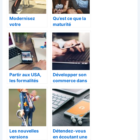
Modernisez
Qu’est ce que la
votre
maturité
pulvérisation
sexuelle?
avec le
pulvérisateur
électrique
Partir aux USA,
Développer son
les formalités
commerce dans
la mode durant la
crise sanitaire ?
Les nouvelles
Détendez-vous
versions
en écoutant une