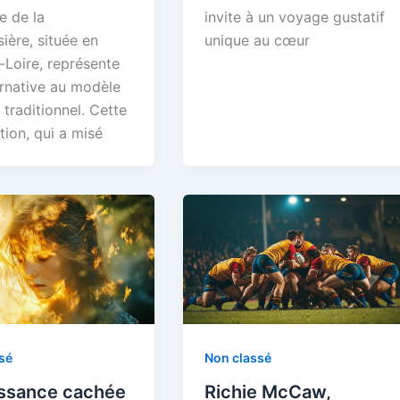
e de la
invite à un voyage gustatif
ière, située en
unique au cœur
-Loire, représente
ernative au modèle
 traditionnel. Cette
tion, qui a misé
sé
Non classé
issance cachée
Richie McCaw,