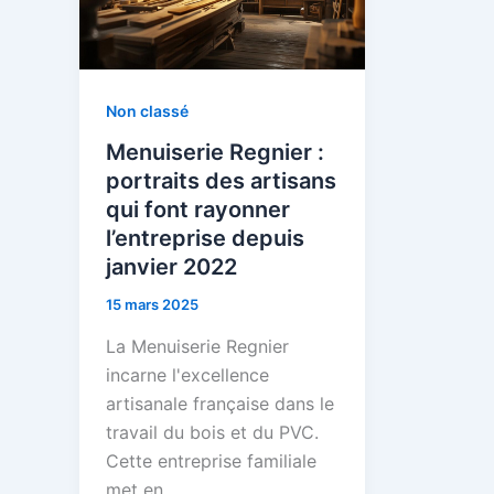
Non classé
Menuiserie Regnier :
portraits des artisans
qui font rayonner
l’entreprise depuis
janvier 2022
15 mars 2025
La Menuiserie Regnier
incarne l'excellence
artisanale française dans le
travail du bois et du PVC.
Cette entreprise familiale
met en