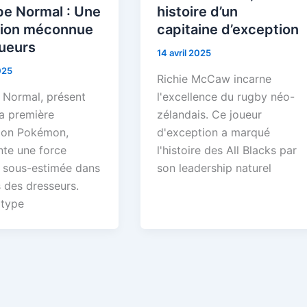
pe Normal : Une
histoire d’un
tion méconnue
capitaine d’exception
oueurs
14 avril 2025
025
Richie McCaw incarne
 Normal, présent
l'excellence du rugby néo-
la première
zélandais. Ce joueur
ion Pokémon,
d'exception a marqué
nte une force
l'histoire des All Blacks par
 sous-estimée dans
son leadership naturel
s des dresseurs.
type