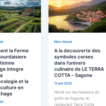
sé
Non classé
nt la Ferme
A la decouverte des
Bourdaisiere
symboles corses
tionne
dans l’univers
age integre
culinaire de LE TERRA
 a
COTTA – Sagone
ecologie et la
12 juin 2025
culture en
Niché sur les hauteurs du
chage
golfe de Sagone, le
025
restaurant Terra Cotta