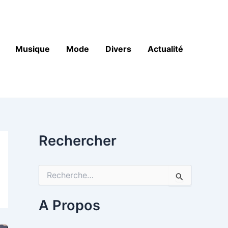
Musique
Mode
Divers
Actualité
Rechercher
R
e
c
h
A Propos
e
r