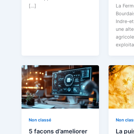
[…]
La Ferm
Bourdais
Indre-et
une alt
agricole
exploita
Non classé
Non clas
5 facons d’ameliorer
La pu