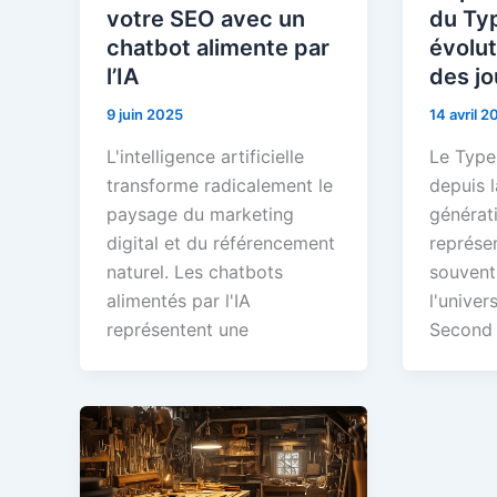
votre SEO avec un
du Ty
chatbot alimente par
évolu
l’IA
des j
9 juin 2025
14 avril 2
L'intelligence artificielle
Le Type
transforme radicalement le
depuis 
paysage du marketing
générat
digital et du référencement
représe
naturel. Les chatbots
souvent
alimentés par l'IA
l'univer
représentent une
Second 