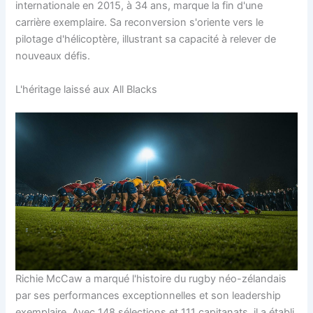
internationale en 2015, à 34 ans, marque la fin d'une
carrière exemplaire. Sa reconversion s'oriente vers le
pilotage d'hélicoptère, illustrant sa capacité à relever de
nouveaux défis.
L'héritage laissé aux All Blacks
Richie McCaw a marqué l'histoire du rugby néo-zélandais
par ses performances exceptionnelles et son leadership
exemplaire. Avec 148 sélections et 111 capitanats, il a établi