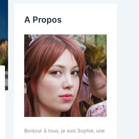
r
c
A Propos
h
e
r
:
Bonjour à tous, je suis Sophie, une