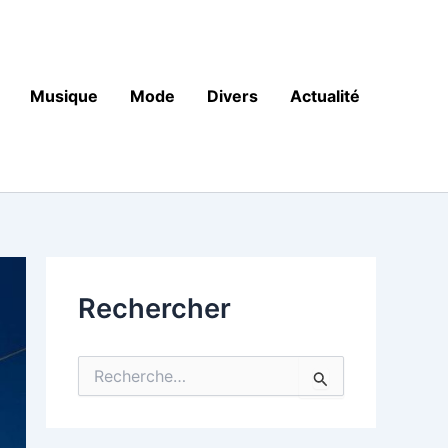
Musique
Mode
Divers
Actualité
Rechercher
R
e
c
h
e